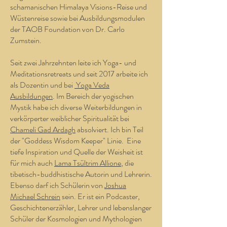
schamanischen Himalaya Visions-Reise und
Wüstenreise sowie bei Ausbildungsmodulen
der TAOB Foundation von Dr. Carlo
Zumstein.
Seit zwei Jahrzehnten leite ich Yoga- und
Meditationsretreats und seit 2017 arbeite ich
als Dozentin und bei
Yoga Veda
Ausbildungen
. Im Bereich der yogischen
Mystik habe ich diverse Weiterbildungen in
verkörperter weiblicher Spiritualität bei
Chameli Gad Ardagh
absolviert. Ich bin Teil
der "Goddess Wisdom Keeper" Linie. Eine
tiefe Inspiration und Quelle der Weisheit ist
für mich auch
Lama Tsültrim Allione
, die
tibetisch-buddhistische Autorin und Lehrerin.
Ebenso darf ich Schülerin von
Joshua
Michael Schrein
sein. Er ist ein Podcaster,
Geschichtenerzähler, Lehrer und lebenslanger
Schüler der Kosmologien und Mythologien