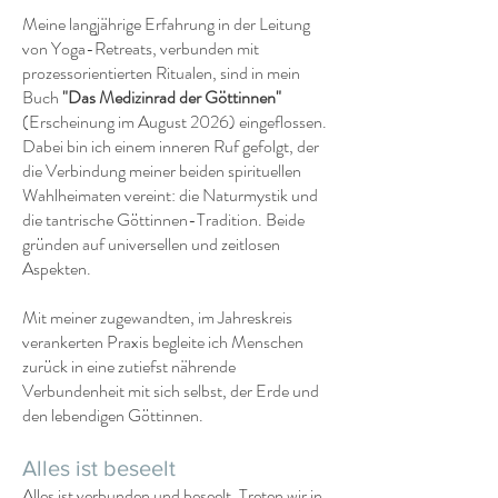
Meine langjährige Erfahrung in der Leitung
von Yoga-Retreats, verbunden mit
prozessorientierten Ritualen, sind in mein
Buch
"Das Medizinrad der Göttinnen"
(Erscheinung im August 2026) eingeflossen.
Dabei bin ich einem inneren Ruf gefolgt, der
die Verbindung meiner beiden spirituellen
Wahlheimaten vereint: die Naturmystik und
die tantrische Göttinnen-Tradition. Beide
gründen auf universellen und zeitlosen
Aspekten.
Mit meiner zugewandten, im Jahreskreis
verankerten Praxis begleite ich Menschen
zurück in eine zutiefst nährende
Verbundenheit mit sich selbst, der Erde und
den lebendigen Göttinnen.
Alles ist beseelt
Alles ist verbunden und beseelt. Treten wir in