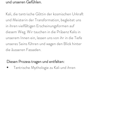
und unseren Gefühlen.
Kali, die tantrische Göttin der kosmischen Urkraft 
und Meisterin der Transformation, begleitet uns 
in ihren vielfältigen Erscheinungsformen auf 
diesem Weg. Wir tauchen in die Präsenz Kalis in 
unserem Innen ein, lassen uns von ihr in die Tiefe 
unseres Seins führen und wagen den Blick hinter 
die äusseren Fassaden.
 Diesen Prozess tragen und entfalten:
Tantrische Mythologie zu Kali und ihren 
unterschiedlichen Manifestationen
Meditationen, Yoga Asanas und Tanzen
Körperübungen und Rituale zur Prozess-
Integration
Mehr anzeigen