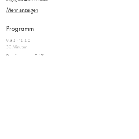
Mehr anzeigen
Programm
9:30 - 10:00
30 Minuten
Begrüssung und Eröffnung
Paulusakademie
9:30 - 10:30
1 Stunde
Ankommen bei Kaffee und Gipfeli
Paulusakademie
Alle ansehen