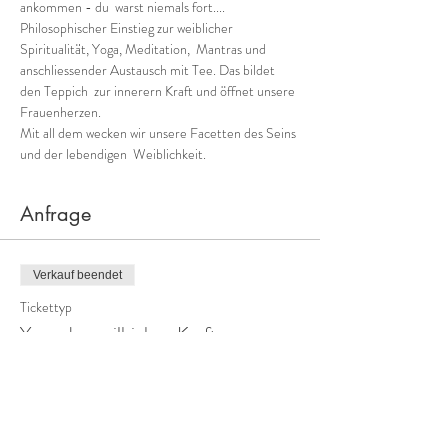
ankommen - du  warst niemals fort....  
Philosophischer Einstieg zur weiblicher 
Spiritualität, Yoga, Meditation,  Mantras und 
anschliessender Austausch mit Tee. Das bildet 
den Teppich  zur innerern Kraft und öffnet unsere 
Frauenherzen. 
Mit all dem wecken wir unsere Facetten des Seins 
und der lebendigen  Weiblichkeit.   
Anfrage
Verkauf beendet
Tickettyp
Yoga der weilbichen Kraft
Mehr Infos
Preis
40,00 CHF